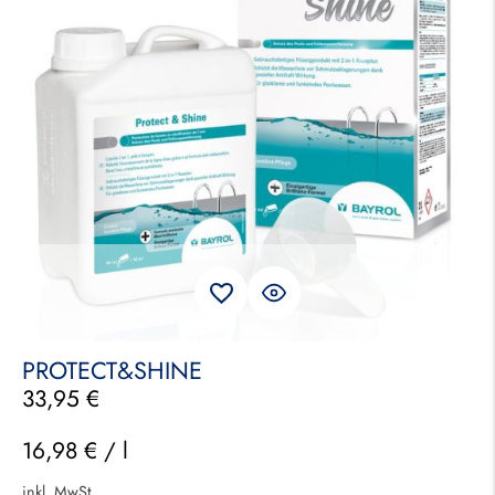
PROTECT&SHINE
33,95
€
16,98
€
/
l
inkl. MwSt.