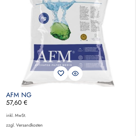
AFM NG
57,60
€
inkl. MwSt.
zzgl.
Versandkosten