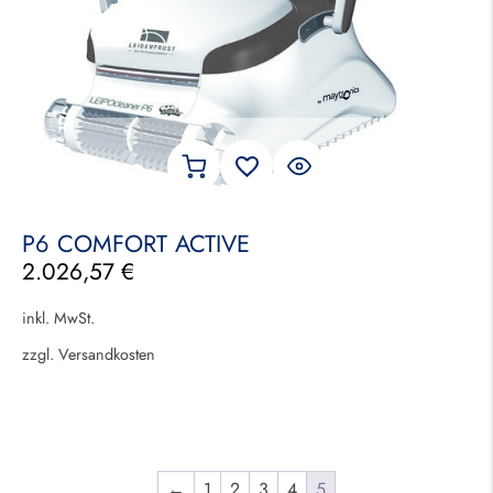
P6 COMFORT ACTIVE
2.026,57
€
inkl. MwSt.
zzgl.
Versandkosten
←
1
2
3
4
5